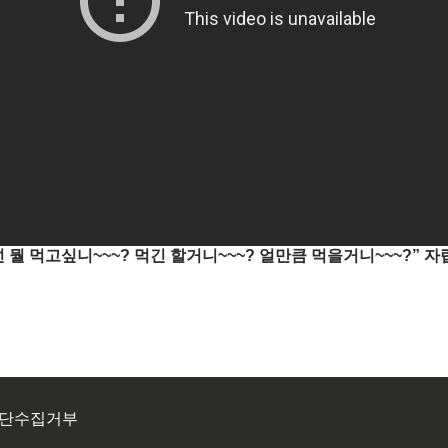
 넌 뭘 먹고싶니~~~? 먹긴 할거니~~~? 얼만큼 먹을거니~~~?” 
단수집거부